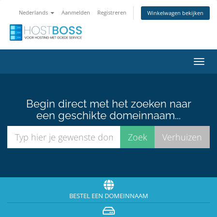
Nederlands
Aanmelden
Registreren
Winkelwagen bekijken
Navig
in-/u
Begin direct met het zoeken naar
een geschikte domeinnaam...
BESTEL EEN DOMEINNAAM