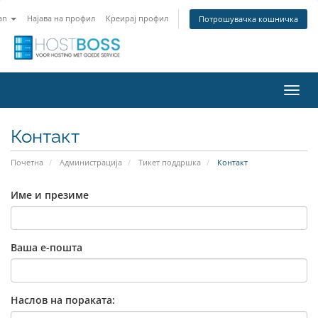
an
Најава на профил
Креирај профил
Потрошувачка кошничка
Вклу
ја
нави
Контакт
Почетна
Администрација
Тикет поддршка
Контакт
Име и презиме
Ваша е-пошта
Наслов на пораката: