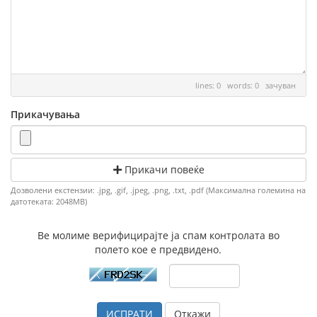
lines: 0 words: 0
зачуван
Прикачувања
Прикачи повеќе
Дозволени екстензии: .jpg, .gif, .jpeg, .png, .txt, .pdf (Максимална големина на
датотеката: 2048MB)
Ве молиме верифицирајте ја спам контролата во
полето кое е предвидено.
Откажи