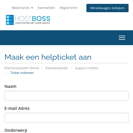
Nederlands
Aanmelden
Registreren
Winkelwagen bekijken
Navig
in-/u
Maak een helpticket aan
Klantensysteem Home
Klantenpaneel
Support tickets
Ticket indienen
Naam
E-mail Adres
Onderwerp