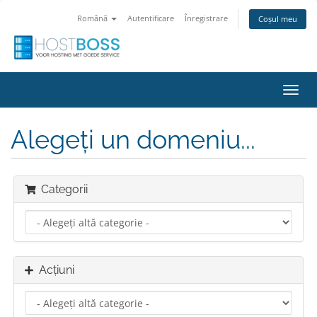
Română
Autentificare
Înregistrare
Coșul meu
Navi
Toggl
Alegeți un domeniu...
Categorii
Acțiuni