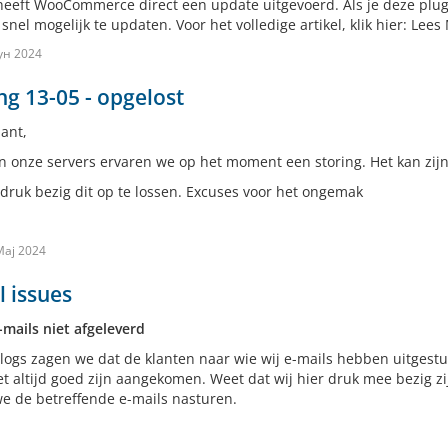
heeft WooCommerce direct een update uitgevoerd. Als je deze plug
snel mogelijk te updaten. Voor het volledige artikel, klik hier: Lees
ун 2024
ng 13-05 - opgelost
ant,
n onze servers ervaren we op het moment een storing. Het kan zijn 
 druk bezig dit op te lossen. Excuses voor het ongemak
Мај 2024
 issues
-mails niet afgeleverd
 logs zagen we dat de klanten naar wie wij e-mails hebben uitges
et altijd goed zijn aangekomen. Weet dat wij hier druk mee bezig zi
we de betreffende e-mails nasturen.