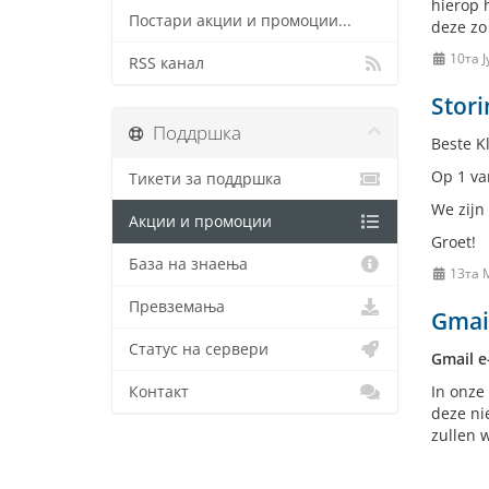
hierop 
Постари акции и промоции...
deze zo 
10та Ј
RSS канал
Stori
Поддршка
Beste Kl
Op 1 va
Тикети за поддршка
We zijn
Акции и промоции
Groet!
База на знаења
13та 
Превземања
Gmail
Статус на сервери
Gmail e
In onze
Контакт
deze ni
zullen 