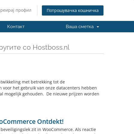
Креирај профил
Потрошувачка кошничка
Контакт
Ваша сметка
угите со Hostboss.nl
ntwikkeling met betrekking tot de
ten voor het gebruik van onze datacenters hebben
l mogelijk gehouden. De nieuwe prijzen worden
WooCommerce Ontdekt!
beveiligingslek zit in WooCommerce. Als reactie