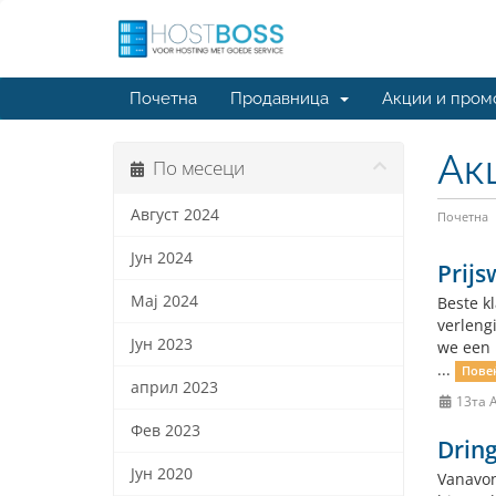
Почетна
Продавница
Акции и пром
Ак
По месеци
Август 2024
Почетна
Јун 2024
Prijs
Мај 2024
Beste k
verleng
Јун 2023
we een 
...
Повеќ
април 2023
13та А
Фев 2023
Drin
Јун 2020
Vanavon