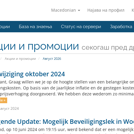
Macedonian
Најава на профил
оции
База на знаења
Статус на сервери
Заработка
ции и промоции
секогаш пред др
Акции и промоции
Август 2026
wijziging oktober 2024
lant, Graag willen we je op de hoogte stellen van een belangrijke o
ingskosten. Op basis van de jaarlijkse inflatie en de gestegen kos
prijsverhoging doorgevoerd. We hebben deze wederom zo minimaa
е »
вгуст 2024
gende Update: Mogelijk Beveiligingslek in 
d, op 10 juni 2024 om 19:15 uur, werd bekend dat er een mogelijk 