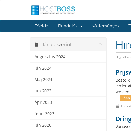
Főoldal
Rendelés
Közlemények
T
Hí
Hónap szerint
Augusztus 2024
Ügyfélkap
Jún 2024
Prijs
Máj 2024
Beste k
verleng
Jún 2023
we een 
...
Több..
Ápr 2023
13cs A
febr. 2023
Drin
Jún 2020
Vanavon