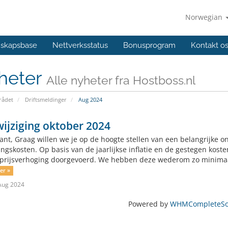
Norwegian
skapsbase
Nettverksstatus
Bonusprogram
Kontakt o
heter
Alle nyheter fra Hostboss.nl
ådet
Driftsmeldinger
Aug 2024
wijziging oktober 2024
lant, Graag willen we je op de hoogte stellen van een belangrijke o
ingskosten. Op basis van de jaarlijkse inflatie en de gestegen kos
prijsverhoging doorgevoerd. We hebben deze wederom zo minimaa
er »
Aug 2024
Powered by
WHMCompleteSol