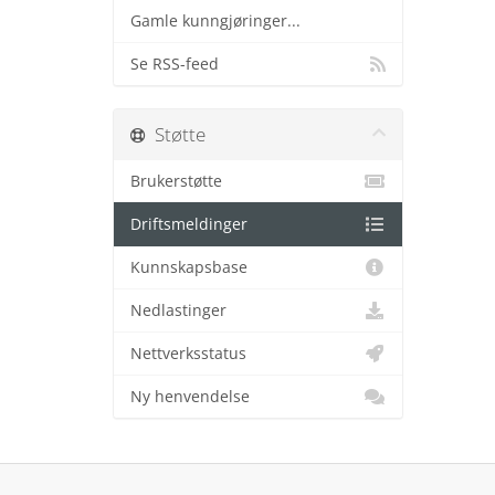
Gamle kunngjøringer...
Se RSS-feed
Støtte
Brukerstøtte
Driftsmeldinger
Kunnskapsbase
Nedlastinger
Nettverksstatus
Ny henvendelse