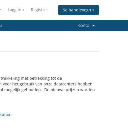
Logg inn
Registrer
Se handlevogn »
ss
Konto
ntwikkeling met betrekking tot de
ten voor het gebruik van onze datacenters hebben
l mogelijk gehouden. De nieuwe prijzen worden
ution