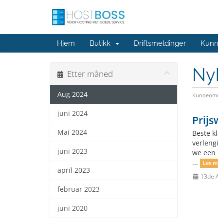
Hjem
Butikk
Driftsmeldinger
Kunn
Ny
Etter måned
Aug 2024
Kundeomr
juni 2024
Prijs
Mai 2024
Beste k
verleng
juni 2023
we een 
...
Les m
april 2023
13de 
februar 2023
juni 2020