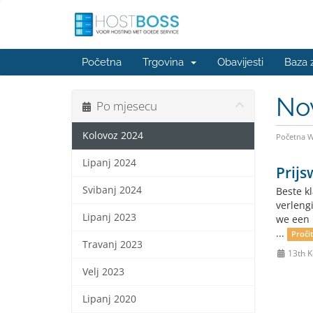
Početna
Trgovina
Obavijesti
Baza 
No
Po mjesecu
Kolovoz 2024
Početna 
Lipanj 2024
Prijs
Svibanj 2024
Beste k
verleng
Lipanj 2023
we een 
...
Pročit
Travanj 2023
13th K
Velj 2023
Lipanj 2020