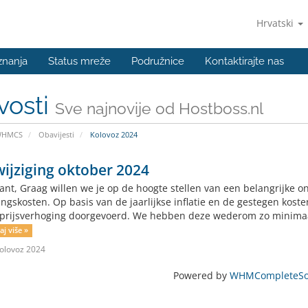
Hrvatski
znanja
Status mreže
Podružnice
Kontaktirajte nas
vosti
Sve najnovije od Hostboss.nl
WHMCS
Obavijesti
Kolovoz 2024
wijziging oktober 2024
lant, Graag willen we je op de hoogte stellen van een belangrijke o
ingskosten. Op basis van de jaarlijkse inflatie en de gestegen kos
prijsverhoging doorgevoerd. We hebben deze wederom zo minimaa
aj više »
olovoz 2024
Powered by
WHMCompleteSol