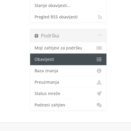
Starije obavijesti...
Pregled RSS obavijesti
Podrška
Moji zahtjevi za podršku
Obavijesti
Baza znanja
Preuzimanja
Status mreže
Podnesi zahjtev