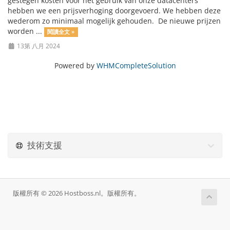
gestegen kosten voor het gebruik van onze datacenters
hebben we een prijsverhoging doorgevoerd. We hebben deze
wederom zo minimaal mogelijk gehouden. De nieuwe prijzen
worden ...
閱讀全文 »
13第 八月 2024
Powered by
WHMCompleteSolution
技術支援
版權所有 © 2026 Hostboss.nl。版權所有。