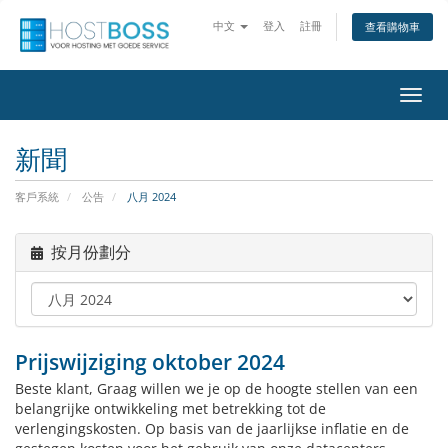
中文
登入
註冊
查看購物車
切
換
導
新聞
覽
客戶系統
公告
八月 2024
按月份劃分
Prijswijziging oktober 2024
Beste klant, Graag willen we je op de hoogte stellen van een
belangrijke ontwikkeling met betrekking tot de
verlengingskosten. Op basis van de jaarlijkse inflatie en de