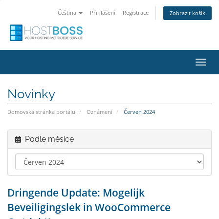
Čeština
Přihlášení
Registrace
Zobrazit košík
Přep
navig
Novinky
Domovská stránka portálu
Oznámení
Červen 2024
Podle měsíce
Dringende Update: Mogelijk
Beveiligingslek in WooCommerce